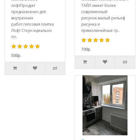
лофтПродукт
ТАЙЛ имеет более
предназначен для
современный
внутренних
рисунок.малый рельеф
работ.гипсовая плитка
рисунка и
Лофт Стоун идеально
прямолинейные гр..
по..
700р.
500р.