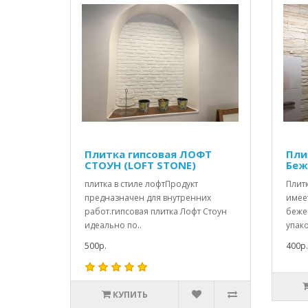
Плитка гипсовая ЛОФТ
Пли
СТОУН (LOFT STONE)
Беж
плитка в стиле лофтПродукт
Плит
предназначен для внутренних
имее
работ.гипсовая плитка Лофт Стоун
бежев
идеально по..
упако
500р.
400р.
КУПИТЬ