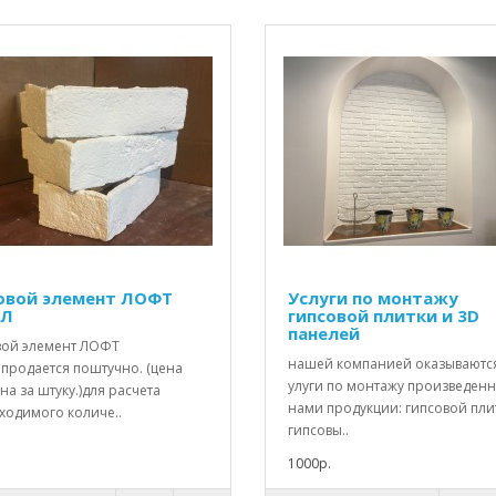
овой элемент ЛОФТ
Услуги по монтажу
ЙЛ
гипсовой плитки и 3D
панелей
вой элемент ЛОФТ
нашей компанией оказываютс
продается поштучно. (цена
улуги по монтажу произведен
на за штуку.)для расчета
нами продукции: гипсовой пли
ходимого количе..
гипсовы..
1000р.