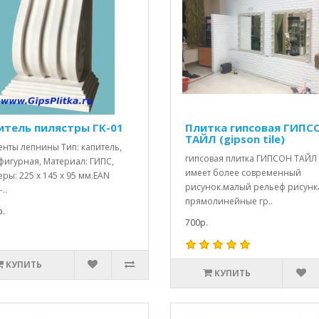
итель пилястры ГК-01
Плитка гипсовая ГИПС
ТАЙЛ (gipson tile)
енты лепнины Тип: капитель,
гипсовая плитка ГИПСОН ТАЙЛ
фигурная, Материал: ГИПС,
имеет более современный
ры: 225 x 145 x 95 мм.EAN
рисунок.малый рельеф рисунк
..
прямолинейные гр..
.
700р.
КУПИТЬ
КУПИТЬ