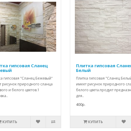
тка гипсовая Сланец
Плитка гипсовая Слане
евый
Белый
ка гипсовая "Сланец Бежевый"
Плитка гипсовая "Сланец Белы
т рисунок природного сланца
имеет рисунок природного сл
ого и белого цветов.1
белого цвета.продукт предназ
вка..
для..
400р.
КУПИТЬ
КУПИТЬ