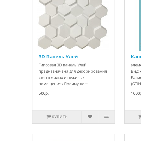
3D Панель Улей
Кап
Гипсовая 3D панель Улей
элем
предназначена для декорирования
Вид: 
стен в жилых и нежилых
Разме
помещениях.Преимущест..
(GTIN-
500р.
1000р
КУПИТЬ