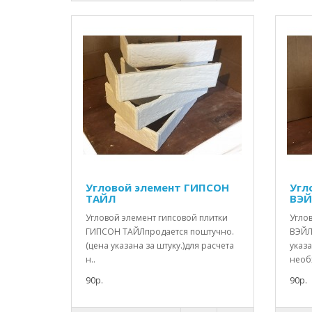
Угловой элемент ГИПСОН
Угл
ТАЙЛ
ВЭ
Угловой элемент гипсовой плитки
Угло
ГИПСОН ТАЙЛпродается поштучно.
ВЭЙЛ
(цена указана за штуку.)для расчета
указа
н..
необ
90р.
90р.