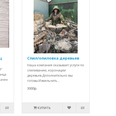
ц
Спил/опиловка деревьев
Наша компания оказывает услуги по
й"
спиливанию, коронации
анца
деревьев.Дополнительно мы
начен
готовы:Измельчить ..
3000р.
КУПИТЬ