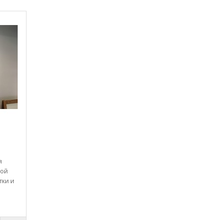
я
ной
тки и